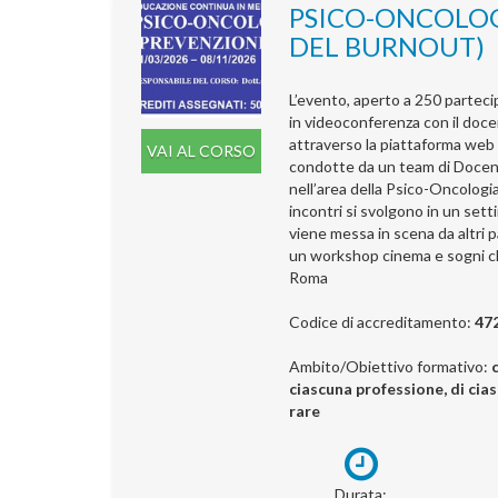
PSICO-ONCOLOG
DEL BURNOUT)
L’evento, aperto a 250 partecip
in videoconferenza con il doc
attraverso la piattaforma web 
VAI AL CORSO
condotte da un team di Docenti.
nell’area della Psico-Oncologia.
incontri si svolgono in un sett
viene messa in scena da altri p
un workshop cinema e sogni che
Roma
Codice di accreditamento:
47
Ambito/Obiettivo formativo:
ciascuna professione, di cias
rare
Durata: