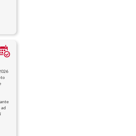
/2026
oto
e
pante
e ad
i