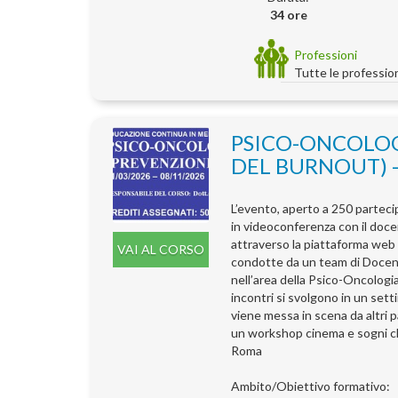
34 ore
Professioni
Tutte le professio
PSICO-ONCOLOG
DEL BURNOUT) -
L’evento, aperto a 250 partecip
in videoconferenza con il doc
attraverso la piattaforma web 
VAI AL CORSO
condotte da un team di Docenti.
nell’area della Psico-Oncologia.
incontri si svolgono in un sett
viene messa in scena da altri p
un workshop cinema e sogni che
Roma
Ambito/Obiettivo formativo: