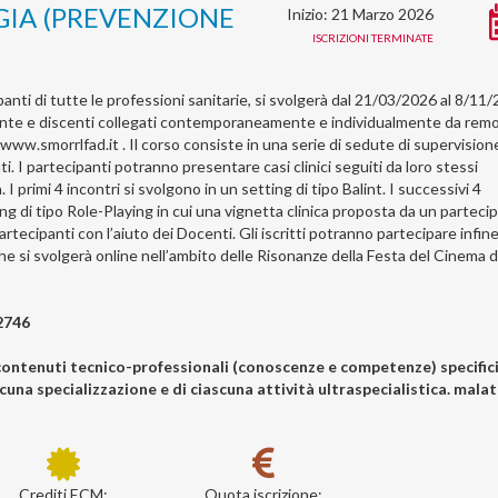
IA (PREVENZIONE
Inizio: 21 Marzo 2026
ISCRIZIONI TERMINATE
anti di tutte le professioni sanitarie, si svolgerà dal 21/03/2026 al 8/11
ente e discenti collegati contemporaneamente e individualmente da rem
www.smorrlfad.it . Il corso consiste in una serie di sedute di supervision
 I partecipanti potranno presentare casi clinici seguiti da loro stessi
 I primi 4 incontri si svolgono in un setting di tipo Balint. I successivi 4
ing di tipo Role-Playing in cui una vignetta clinica proposta da un parteci
artecipanti con l’aiuto dei Docenti. Gli iscritti potranno partecipare infin
 si svolgerà online nell’ambito delle Risonanze della Festa del Cinema d
2746
contenuti tecnico-professionali (conoscenze e competenze) specifici
cuna specializzazione e di ciascuna attività ultraspecialistica. malat
Crediti ECM:
Quota iscrizione: