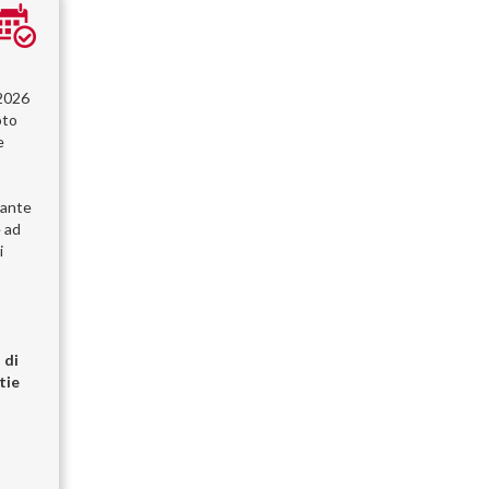
/2026
oto
e
pante
e ad
i
 di
tie