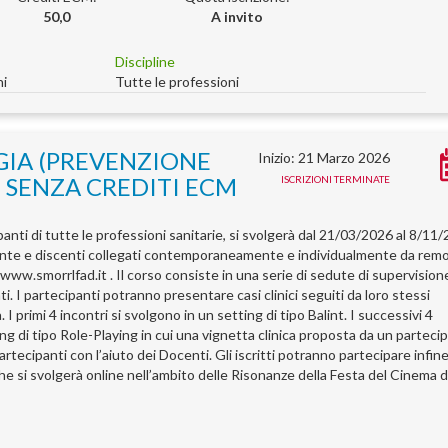
50,0
A invito
Discipline
ni
Tutte le professioni
IA (PREVENZIONE
Inizio: 21 Marzo 2026
 SENZA CREDITI ECM
ISCRIZIONI TERMINATE
anti di tutte le professioni sanitarie, si svolgerà dal 21/03/2026 al 8/11
ente e discenti collegati contemporaneamente e individualmente da rem
www.smorrlfad.it . Il corso consiste in una serie di sedute di supervision
 I partecipanti potranno presentare casi clinici seguiti da loro stessi
 I primi 4 incontri si svolgono in un setting di tipo Balint. I successivi 4
ing di tipo Role-Playing in cui una vignetta clinica proposta da un parteci
artecipanti con l’aiuto dei Docenti. Gli iscritti potranno partecipare infin
 si svolgerà online nell’ambito delle Risonanze della Festa del Cinema d