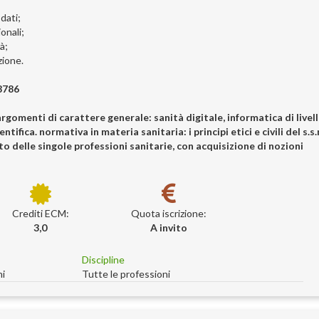
 dati;
onali;
à;
zione.
8786
argomenti di carattere generale: sanità digitale, informatica di livel
tifica. normativa in materia sanitaria: i principi etici e civili del s.s.
 delle singole professioni sanitarie, con acquisizione di nozioni
Crediti ECM:
Quota iscrizione:
3,0
A invito
Discipline
ni
Tutte le professioni