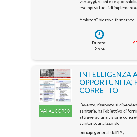
vantaggi, rischi e responsabilit
esempi virtuosi di implementa
Ambito/Obiettivo formativo:
Durata:
S
2 ore
INTELLIGENZA AR
OPPORTUNITA', 
CORRETTO
L’evento, riservato ai dipenden
VAI AL CORSO
sanitarie, ha l'obiettivo di fo
attraverso una visione concreta 
sanitario, analizzando:
principi generali dell'IA;